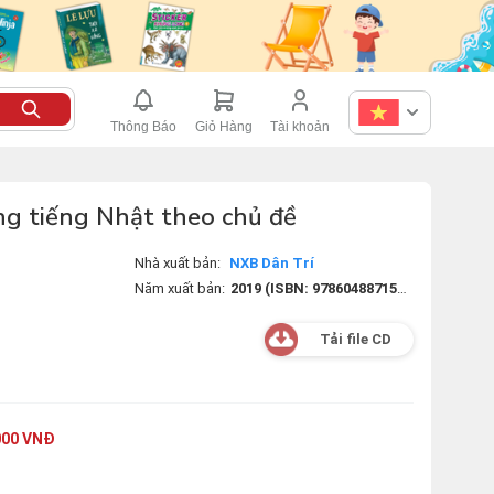
Thông Báo
Giỏ Hàng
Tài khoản
ng tiếng Nhật theo chủ đề
Nhà xuất bản:
NXB Dân Trí
Năm xuất bản:
2019 (ISBN: 9786048871574)(Mã sách:8935236417464)
Tải file CD
000 VNĐ