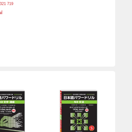
 321 719
sỉ