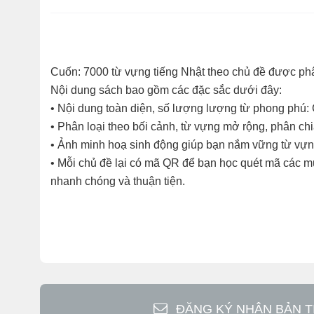
Cuốn: 7000 từ vựng tiếng Nhật theo chủ đề được phâ
Nội dung sách bao gồm các đặc sắc dưới đây:
• Nội dung toàn diện, số lượng lượng từ phong phú:
• Phân loại theo bối cảnh, từ vựng mở rộng, phân ch
• Ảnh minh hoạ sinh động giúp bạn nắm vững từ vự
• Mỗi chủ đề lại có mã QR để bạn học quét mã các mụ
nhanh chóng và thuận tiện.
ĐĂNG KÝ NHẬN BẢN T