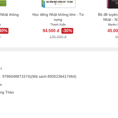
 Nhật thông
Học tiếng Nhật không khó - Từ
Bộ đề luyện 
vựng
Nhật - N
n
Thanh Xuân
Mariko 
-30%
94.500 đ
-30%
45.00
đ
135.000 đ
6
í
N: 9786048871574)(Mã sách:8935236417464)
u
ơng Thảo