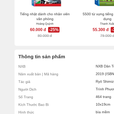
Tiếng nhật dành cho nhân viên
5500 từ vựng tiếng
văn phòng
dụng
Hoàng Quỳnh
Thanh Xuâ
60.000 đ
-25%
55.300 đ
80.000 đ
79.000 
Thông tin sản phẩm
NXB Dân Tr
NXB
2019 (ISB
Năm xuất bản | Mã hàng
Ryō Shimiz
Tác giả
Trình Phư
Người Dịch
464 trang
Số Trang
10x19cm
Kích Thước Bao Bì
bìa mềm
Hình thức