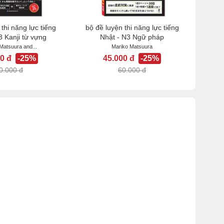
thi năng lực tiếng
bộ đề luyện thi năng lực tiếng
3 Kanji từ vựng
Nhật - N3 Ngữ pháp
Matsuura and...
Mariko Matsuura
0 đ
-25%
45.000 đ
-25%
0.000 đ
60.000 đ