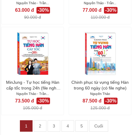
nghe...
Nguyên Thảo - Trần...
Nguyên Thảo - Trần...
63.000 đ
-30%
77.000 đ
-30%
90.000 đ
110.000 đ
MinJung - Tự học tiếng Hàn
Chinh phục từ vựng tiếng Hàn
cấp tốc trong 24h (file nghe
trong 60 ngày (có file nghe)
sau...
Nguyên Thảo - Trần...
Nguyên Thảo
73.500 đ
-30%
87.500 đ
-30%
105.000 đ
125.000 đ
1
2
3
4
5
Cuối