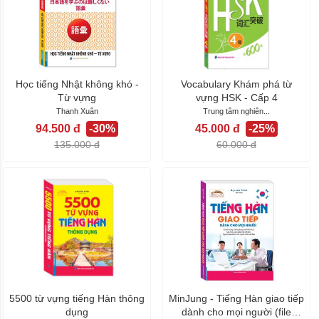
Học tiếng Nhật không khó -
Vocabulary Khám phá từ
Từ vựng
vựng HSK - Cấp 4
Thanh Xuân
Trung tâm nghiên...
94.500 đ
-30%
45.000 đ
-25%
135.000 đ
60.000 đ
5500 từ vựng tiếng Hàn thông
MinJung - Tiếng Hàn giao tiếp
dụng
dành cho mọi người (file