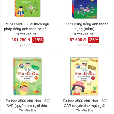
MIND MAP - Giải thích ngữ
6000 từ vựng tiếng anh thông
pháp tiếng anh theo sơ đồ tư
dụng (mềm)
duy
Bùi Văn Vinh (chủ...
Bùi Văn Vinh (chủ...
101.250 đ
-25%
67.500 đ
-25%
135.000 đ
90.000 đ
Tự học 3500 chữ Hán - SƠ
Tự học 3500 chữ Hán - SƠ
CẤP (quyển hạ) (giải thích
CẤP (quyển thượng) (giải
bằng...
thích...
Tôn Vận Sinh
Tôn Vận Sinh