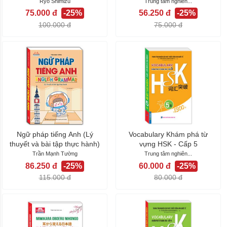
Ryō Shimizu
Trung tâm nghiên...
75.000 đ
-25%
56.250 đ
-25%
100.000 đ
75.000 đ
Ngữ pháp tiếng Anh (Lý
Vocabulary Khám phá từ
thuyết và bài tập thực hành)
vựng HSK - Cấp 5
Trần Mạnh Tường
Trung tâm nghiên...
86.250 đ
-25%
60.000 đ
-25%
115.000 đ
80.000 đ