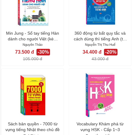
Min Jung - Sổ tay tiếng Hàn
360 động từ bất quy tắc và
dành cho người Việt (kèm
cách dùng thì tiếng Anh (tái
tải...
bản...
Nguyên Thảo
Nguyễn Thị Thu Huế
73.500 đ
-30%
34.400 đ
-20%
105.000 đ
43.000 đ
Sách bản quyền - 7000 từ
Vocabulary Khám phá từ
vựng tiếng Nhật theo chủ đề
vựng HSK - Cấp 1~3