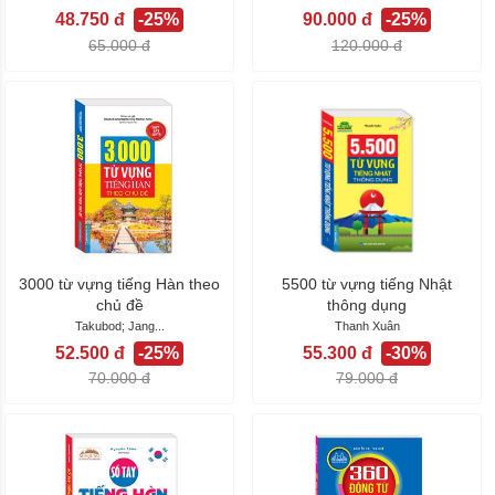
48.750 đ
-25%
90.000 đ
-25%
65.000 đ
120.000 đ
3000 từ vựng tiếng Hàn theo
5500 từ vựng tiếng Nhật
chủ đề
thông dụng
Takubod; Jang...
Thanh Xuân
52.500 đ
-25%
55.300 đ
-30%
70.000 đ
79.000 đ