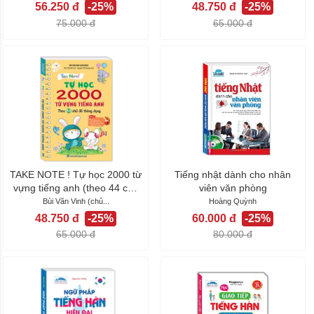
56.250 đ
-25%
48.750 đ
-25%
75.000 đ
65.000 đ
TAKE NOTE ! Tự học 2000 từ
Tiếng nhật dành cho nhân
vựng tiếng anh (theo 44 chủ
viên văn phòng
đề...
Bùi Văn Vinh (chủ...
Hoàng Quỳnh
48.750 đ
-25%
60.000 đ
-25%
65.000 đ
80.000 đ