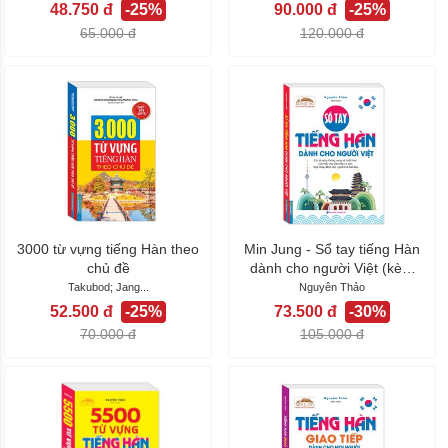
48.750 đ
-25%
90.000 đ
-25%
65.000 đ
120.000 đ
3000 từ vựng tiếng Hàn theo
Min Jung - Sổ tay tiếng Hàn
chủ đề
dành cho người Việt (kèm
tải...
Takubod; Jang...
Nguyên Thảo
52.500 đ
-25%
73.500 đ
-30%
70.000 đ
105.000 đ