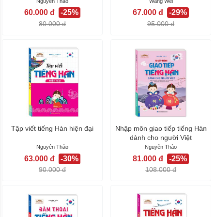
Nguyên Thảo
Wang Wei
60.000 đ
-25%
67.000 đ
-29%
80.000 đ
95.000 đ
Tập viết tiếng Hàn hiện đại
Nhập môn giao tiếp tiếng Hàn
dành cho người Việt
Nguyên Thảo
Nguyên Thảo
63.000 đ
-30%
81.000 đ
-25%
90.000 đ
108.000 đ