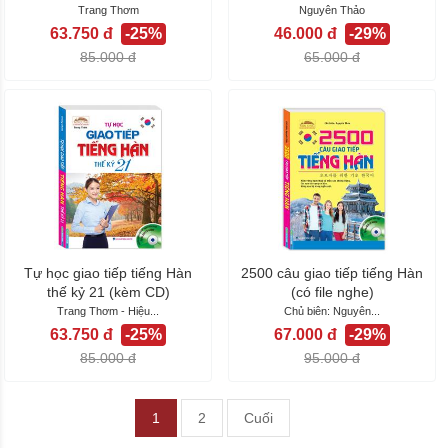
Trang Thơm
Nguyên Thảo
63.750 đ
-25%
46.000 đ
-29%
85.000 đ
65.000 đ
Tự học giao tiếp tiếng Hàn
2500 câu giao tiếp tiếng Hàn
thế kỷ 21 (kèm CD)
(có file nghe)
Trang Thơm - Hiệu...
Chủ biên: Nguyên...
63.750 đ
-25%
67.000 đ
-29%
85.000 đ
95.000 đ
1
2
Cuối