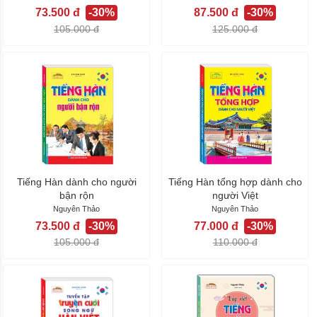
73.500 đ
-30%
87.500 đ
-30%
105.000 đ
125.000 đ
Tiếng Hàn dành cho người
Tiếng Hàn tổng hợp dành cho
bận rộn
người Việt
Nguyên Thảo
Nguyên Thảo
73.500 đ
-30%
77.000 đ
-30%
105.000 đ
110.000 đ