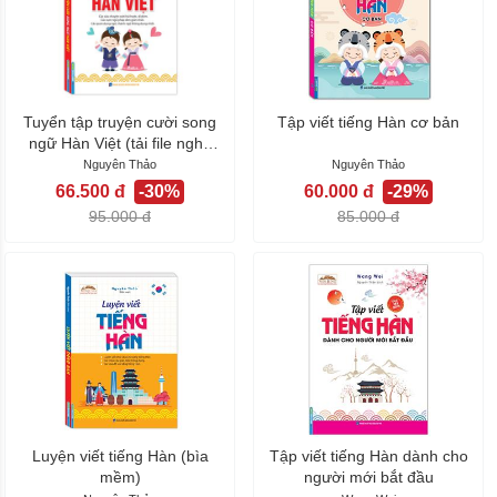
Tuyển tập truyện cười song
Tập viết tiếng Hàn cơ bản
ngữ Hàn Việt (tải file nghe
sau...
Nguyên Thảo
Nguyên Thảo
66.500 đ
-30%
60.000 đ
-29%
95.000 đ
85.000 đ
Luyện viết tiếng Hàn (bìa
Tập viết tiếng Hàn dành cho
mềm)
người mới bắt đầu