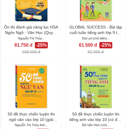
Ôn thi đánh giá năng lực HSA
GLOBAL SUCCESS - Bài tập
Ngôn Ngữ - Văn Học (Quyển
cuối tuần tiếng anh lớp 9 tập
1:...
2...
Nguyễn Thị Thủy...
Đại Lợi (chủ biên)...
81.750 đ
-25%
61.500 đ
-25%
109.000 đ
82.000 đ
50 đề thực chiến luyện thi
50 đề thực chiến luyện thi
ngữ văn vào lớp 10 (giải
tiếng anh vào lớp 10 (có đáp
chuyên...
án)...
Nguyễn Thị Thủy Anh...
Bùi Văn Vinh (chủ...