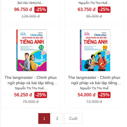
10 -...
Anh...
Bùi Văn Vinh(chủ...
Nguyễn Thị Thu Huế...
96.750 đ
-25%
63.750 đ
-25%
129.000 đ
85.000 đ
The langmaster - Chinh phục
The langmaster - Chinh phục
ngữ pháp và bài tập tiếng
ngữ pháp và bài tập tiếng
Anh...
Anh...
Nguyễn Thị Thu Huế...
Nguyễn Thị Thu Huế
56.250 đ
-25%
54.000 đ
-25%
75.000 đ
72.000 đ
1
2
Cuối