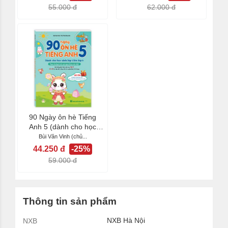
55.000 đ
62.000 đ
90 Ngày ôn hè Tiếng
Anh 5 (dành cho học
sinh lớp 5 lên lớp...
Bùi Văn Vinh (chủ...
44.250 đ
-25%
59.000 đ
Thông tin sản phẩm
NXB Hà Nội
NXB