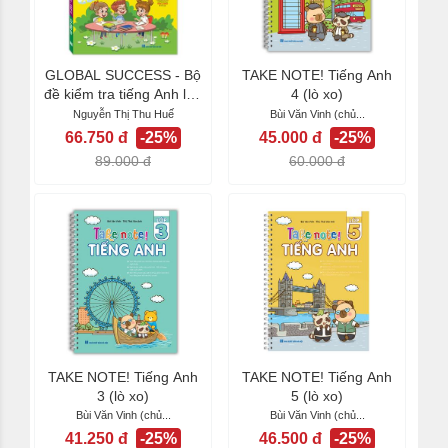
GLOBAL SUCCESS - Bộ
TAKE NOTE! Tiếng Anh
đề kiểm tra tiếng Anh lớp
4 (lò xo)
5 tập 2 - Có...
Nguyễn Thị Thu Huế
Bùi Văn Vinh (chủ...
66.750 đ
-25%
45.000 đ
-25%
89.000 đ
60.000 đ
TAKE NOTE! Tiếng Anh
TAKE NOTE! Tiếng Anh
3 (lò xo)
5 (lò xo)
Bùi Văn Vinh (chủ...
Bùi Văn Vinh (chủ...
41.250 đ
-25%
46.500 đ
-25%