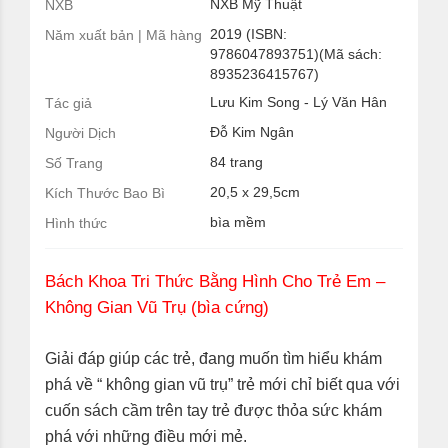
NXB Mỹ Thuật
NXB
2019 (ISBN:
Năm xuất bản | Mã hàng
9786047893751)(Mã sách:
8935236415767)
Lưu Kim Song - Lý Văn Hân
Tác giả
Đỗ Kim Ngân
Người Dịch
84 trang
Số Trang
20,5 x 29,5cm
Kích Thước Bao Bì
bìa mềm
Hình thức
Bách Khoa Tri Thức Bằng Hình Cho Trẻ Em –
Không Gian Vũ Trụ (bìa cứng)
Giải đáp giúp các trẻ, đang muốn tìm hiểu khám
phá về “ không gian vũ trụ” trẻ mới chỉ biết qua với
cuốn sách cầm trên tay trẻ được thỏa sức khám
phá với những điều mới mẻ.