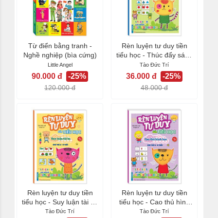
Từ điển bằng tranh -
Rèn luyện tư duy tiền
Nghề nghiệp (bìa cứng)
tiểu học - Thúc đẩy sáng
tạo đột phá...
Little Angel
Tào Đức Trí
90.000 đ
-25%
36.000 đ
-25%
120.000 đ
48.000 đ
Rèn luyện tư duy tiền
Rèn luyện tư duy tiền
tiểu học - Suy luận tài ba
tiểu học - Cao thủ hình
(cho trẻ...
học (cho trẻ...
Tào Đức Trí
Tào Đức Trí