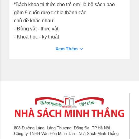
“Bách khoa tri thức cho trẻ em” là bộ sách bao
gồm 9 cuốn được chia thành các
chủ đề khác nhau:
- Động vật - thực vật
- Khoa học - kỹ thuật
- Khoa học - tự nhiên
Xem Thêm
- Diện mạo thế giới
- Không gian - vũ trụ
- Lịch sử - văn hóa
- Ngôi nhà trái đất
- Văn hóa - nghệ thuật
- Cuộc sống thường ngày
Ngoài những nguồn kiến thức phong phú, bộ sách
còn chứa đựng nhiều ý tưởng đặc biệt khiến các
em thích thú và say mê. Các em sẽ tìm thấy ở đây
808 Đường Láng, Láng Thượng, Đống Đa, TP.Hà Nội
những sự kiện đáng chú ý, những câu chuyện,
Công ty TNHH Văn Hóa Minh Tân - Nhà Sách Minh Thắng