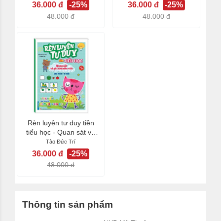
36.000 đ
-25%
36.000 đ
-25%
48.000 đ
48.000 đ
Rèn luyện tư duy tiền
tiểu học - Quan sát và
ghi nhớ siêu...
Tào Đức Trí
36.000 đ
-25%
48.000 đ
Thông tin sản phẩm