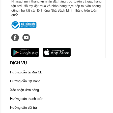
Nhasachminhthang.vn nhận đặt hàng trực tuyến và giao hàng
những câu hỏi thú vị và đặc biệt là những hoạt
tận nơi. Hỗ trợ đặt mua và nhận hàng trực tiếp tại văn phòng
động thú vị.
cũng như tất cả Hệ Thống Nhà Sách Minh Thắng trên toàn
quốc.
DỊCH VỤ
Hướng dẫn tải đĩa CD
Hướng dẫn đặt hàng
Xác nhận đơn hàng
Hướng dẫn thanh toán
Hướng dẫn đổi trả