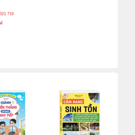
 321 719
sỉ