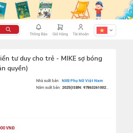
Thông Báo
Giỏ Hàng
Tài khoản
riển tư duy cho trẻ - MIKE sợ bóng
bản quyền)
Nhà xuất bản:
NXB Phụ Nữ Việt Nam
Năm xuất bản:
2025(ISBN: 9786326100242)(Mã sách: 8935236436656)
000 VNĐ