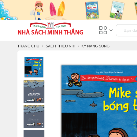
TRANG CHỦ
SÁCH THIẾU NHI
KỸ NĂNG SỐNG