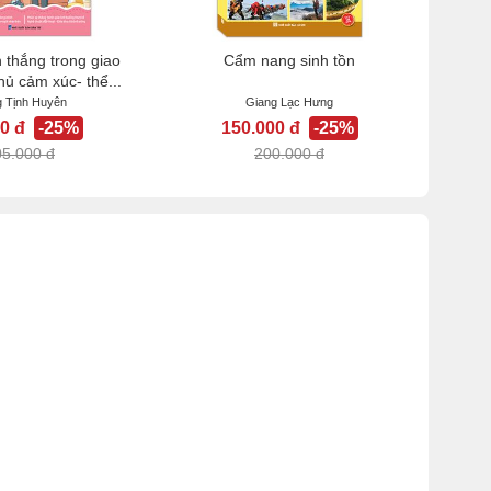
 thắng trong giao
Cẩm nang sinh tồn
hủ cảm xúc- thể...
 Tịnh Huyên
Giang Lạc Hưng
0 đ
-25%
150.000 đ
-25%
05.000 đ
200.000 đ