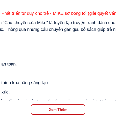
 Phát triển tư duy cho trẻ - MIKE sợ bóng tối (giải quyết v
h “Câu chuyện của Mike” là tuyển tập truyện tranh dành cho
c. Thông qua những câu chuyện gần gũi, bộ sách giúp trẻ n
 an toàn.
 thích khả năng sáng tạo
.
 xúc.
ản, dễ hiểu và nội dung đầy tính nhân văn, bộ sách không 
cùng con trong quá trình trưởng thành.
Xem Thêm