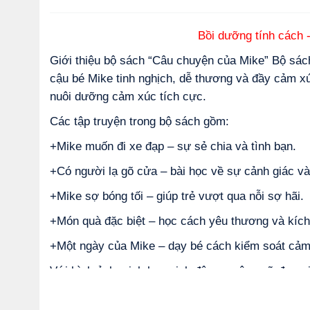
Bồi dưỡng tính cách -
Giới thiệu bộ sách “Câu chuyện của Mike” Bộ sác
cậu bé Mike tinh nghịch, dễ thương và đầy cảm xú
nuôi dưỡng cảm xúc tích cực.
Các tập truyện trong bộ sách gồm:
+Mike muốn đi xe đạp –
sự sẻ chia và tình bạn.
+Có người lạ gõ cửa – bài học về sự cảnh giác và
+Mike sợ bóng tối – giúp trẻ vượt qua nỗi sợ hãi.
+Món quà đặc biệt –
học cách yêu thương và kích
+Một ngày của Mike –
dạy bé cách kiểm soát cảm
Với hình ảnh minh họa sinh động, ngôn ngữ đơn gi
còn là công cụ tuyệt vời để phụ huynh đồng hành 