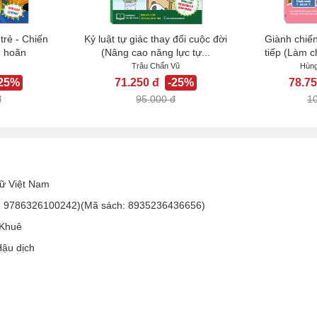
trẻ - Chiến
Kỷ luật tự giác thay đổi cuộc đời
Giành chiến
ì hoãn
(Nâng cao năng lực tự...
tiếp (Làm c
Trâu Chấn Vũ
Hùng
-25%
71.250 đ
-25%
78.75
đ
95.000 đ
1
ữ Việt Nam
: 9786326100242)(Mã sách: 8935236436656)
 Khuê
ậu dịch