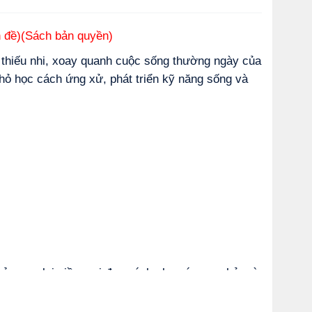
ấn đề)(Sách bản quyền)
 thiếu nhi, xoay quanh cuộc sống thường ngày của
hỏ học cách ứng xử, phát triển kỹ năng sống và
chỉ mang lại niềm vui đọc sách cho các em nhỏ mà