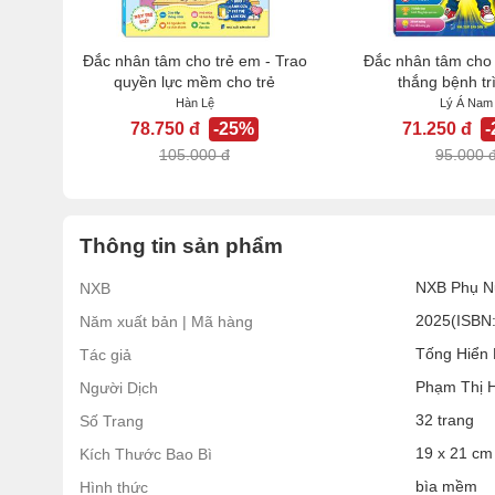
Đắc nhân tâm cho trẻ em - Trao
Đắc nhân tâm cho 
quyền lực mềm cho trẻ
thắng bệnh tr
Hàn Lệ
Lý Á Nam
78.750 đ
-25%
71.250 đ
105.000 đ
95.000 
Thông tin sản phẩm
NXB Phụ N
NXB
2025(ISBN
Năm xuất bản | Mã hàng
Tống Hiển
Tác giả
Phạm Thị H
Người Dịch
32 trang
Số Trang
19 x 21 cm
Kích Thước Bao Bì
bìa mềm
Hình thức