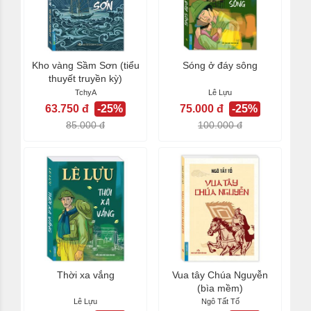
Kho vàng Sầm Sơn (tiểu
Sóng ở đáy sông
thuyết truyền kỳ)
TchyA
Lê Lựu
63.750 đ
-25%
75.000 đ
-25%
85.000 đ
100.000 đ
Thời xa vắng
Vua tây Chúa Nguyễn
(bìa mềm)
Lê Lựu
Ngô Tất Tố