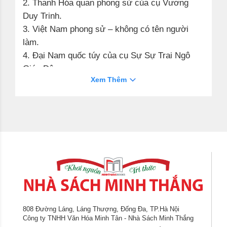
2.
Thanh Hóa quan phong sử
của cụ Vương
Duy Trinh.
3.
Việt Nam phong sử
– không có tên người
làm.
4.
Đại Nam quốc túy
của cụ Sự Sự Trai Ngô
Giáp Đậu.
Xem Thêm
II/ Sách chữ
Nôm
dịch ra chữ
Hán
Nam phong giải trào
của cụ Liễu am Trần tiên
sinh và Ngô Hạo Phu.
III/ Sách chữ
Nôm
có phụ chữ
Quốc ngữ
1.
Quốc phong Thi tập hợp thái
của cụ Mộng
Liên Đình Hi Lượng Phủ.
2.
Nam quốc phương ngôn, tục ngữ bị lục
–
không có tên người làm.
808 Đường Láng, Láng Thượng, Đống Đa, TP.Hà Nội
Công ty TNHH Văn Hóa Minh Tân - Nhà Sách Minh Thắng