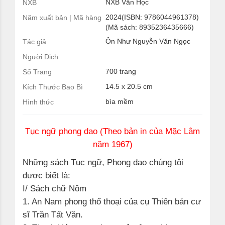
NXB Văn Học
NXB
2024(ISBN: 9786044961378)
Năm xuất bản | Mã hàng
(Mã sách: 8935236435666)
Ôn Như Nguyễn Văn Ngọc
Tác giả
Người Dịch
700 trang
Số Trang
14.5 x 20.5 cm
Kích Thước Bao Bì
bìa mềm
Hình thức
Tục ngữ phong dao (Theo bản in của Mặc Lâm
năm 1967)
Những sách Tục ngữ, Phong dao chúng tôi
được biết là:
I/ Sách chữ
Nôm
1.
An Nam phong thổ thoại
của cụ Thiên bản cư
sĩ Trần Tất Văn.