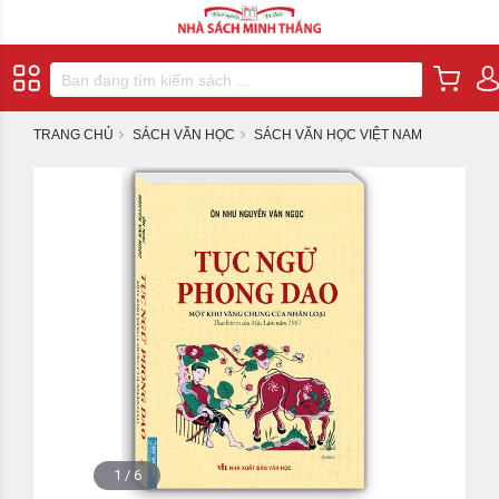
TRANG CHỦ
SÁCH VĂN HỌC
SÁCH VĂN HỌC VIỆT NAM
1
/
6