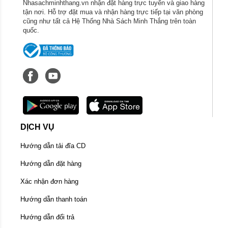
Nhasachminhthang.vn nhận đặt hàng trực tuyến và giao hàng
tận nơi. Hỗ trợ đặt mua và nhận hàng trực tiếp tại văn phòng
IV/ Sách chữ
Quốc ngữ
dịch ra chữ
Pháp
cũng như tất cả Hệ Thống Nhà Sách Minh Thắng trên toàn
Tục ngữ An Nam
ba quyển: thứ nhất, thứ nhì,
quốc.
thứ ba của cụ Triệu Hoàng Hòa.
V/ Sách chữ
Quốc ngữ
1.
Nam ngạn trích cẩm
của ông Phạm Quang
Sán.
2.
Gương phong tục
của ông Đoàn Duy Bỉnh
đăng trong Tạp chí Đông Dương
DỊCH VỤ
Hướng dẫn tải đĩa CD
Hướng dẫn đặt hàng
Xác nhận đơn hàng
Hướng dẫn thanh toán
Hướng dẫn đổi trả