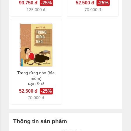
93.750 đ
-25%
52.500 đ
-25%
125.000 đ
70.000 đ
Trong rừng nho (bìa
mềm)
Ngô Tất Tố
52.500 đ
-25%
70.000 đ
Thông tin sản phẩm