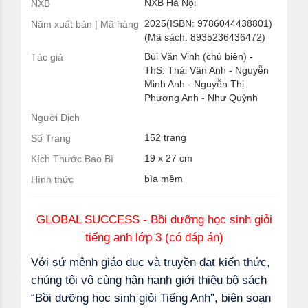
NXB Hà Nội
NXB
2025(ISBN: 9786044438801)
Năm xuất bản | Mã hàng
(Mã sách: 8935236436472)
Bùi Văn Vinh (chủ biên) -
Tác giả
ThS. Thái Vân Anh - Nguyễn
Minh Anh - Nguyễn Thị
Phương Anh - Như Quỳnh
Người Dịch
152 trang
Số Trang
19 x 27 cm
Kích Thước Bao Bì
bìa mềm
Hình thức
GLOBAL SUCCESS - Bồi dưỡng học sinh giỏi
tiếng anh lớp 3 (có đáp án)
Với sứ mệnh giáo dục và truyền đạt kiến thức,
chúng tôi vô cùng hân hạnh giới thiệu bộ sách
“Bồi dưỡng học sinh giỏi Tiếng Anh”, biên soạn