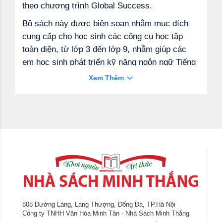
theo chương trình Global Success.
Bộ sách này được biên soạn nhằm mục đích
cung cấp cho học sinh các công cụ học tập
toàn diện, từ lớp 3 đến lớp 9, nhằm giúp các
em học sinh phát triển kỹ năng ngôn ngữ Tiếng
Anh một cách linh hoạt và hiệu quả nhất. Cuốn
Xem Thêm
sách bao g
ồm 2 phần :
+Phần A : Các chuyên đề ngữ pháp
+Phần B : 15 đề luyện tập học sinh giỏi tiếng anh
Chúng tôi tin rằng bộ sách này sẽ là nguồn tài
liệu hữu ích không chỉ cho học sinh khá, giỏi
mà còn cho các giáo viên và phụ huynh
808 Đường Láng, Láng Thượng, Đống Đa, TP.Hà Nội
Công ty TNHH Văn Hóa Minh Tân - Nhà Sách Minh Thắng