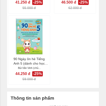
41.250 đ
-25%
46.500 đ
-25%
55.000 đ
62.000 đ
90 Ngày ôn hè Tiếng
Anh 5 (dành cho học
sinh lớp 5 lên lớp...
Bùi Văn Vinh (chủ...
44.250 đ
-25%
59.000 đ
Thông tin sản phẩm