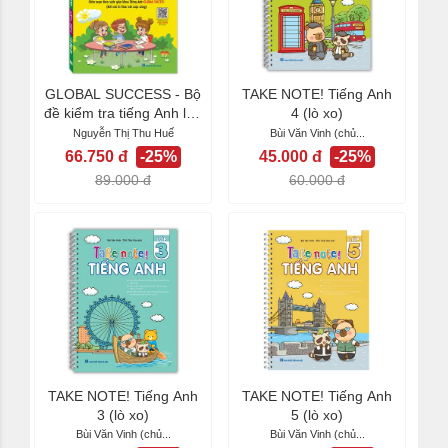
GLOBAL SUCCESS - Bộ
TAKE NOTE! Tiếng Anh
đề kiểm tra tiếng Anh lớp
4 (lò xo)
5 tập 2 - Có...
Nguyễn Thị Thu Huế
Bùi Văn Vinh (chủ...
66.750 đ
-25%
45.000 đ
-25%
89.000 đ
60.000 đ
TAKE NOTE! Tiếng Anh
TAKE NOTE! Tiếng Anh
3 (lò xo)
5 (lò xo)
Bùi Văn Vinh (chủ...
Bùi Văn Vinh (chủ...