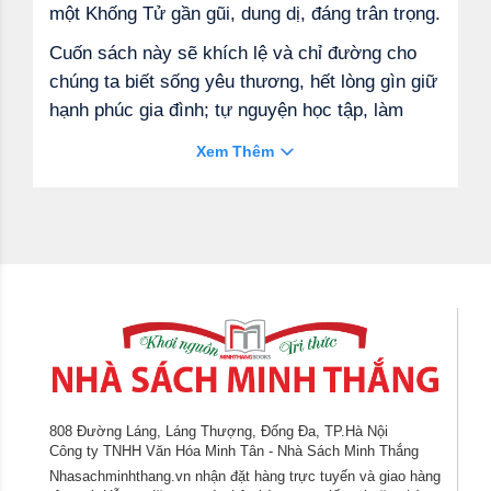
một Khống Tử gần gũi, dung dị, đáng trân trọng.
Cuốn sách này sẽ khích lệ và chỉ đường cho
chúng ta biết sống yêu thương, hết lòng gìn giữ
hạnh phúc gia đình; tự nguyện học tập, làm
việc vì một quê hương, đất nước tiến bộ và
Xem Thêm
thanh bình; mong ước và vững tin xây dựng
một thế giới không còn chết chóc, khó đau
cùng cực... Có chăng, cuộc đời con người sẽ
thanh cao, đẹp đẽ khi mỗi người hãy sống đúng
bốn phận của mình, đế cho chữ nhân được tỏa
sáng, cảnh giác trước những suy tính xấu xa,
thoát khỏi những cám dỗ, dối gian...
808 Đường Láng, Láng Thượng, Đống Đa, TP.Hà Nội
Công ty TNHH Văn Hóa Minh Tân - Nhà Sách Minh Thắng
Nhasachminhthang.vn nhận đặt hàng trực tuyến và giao hàng