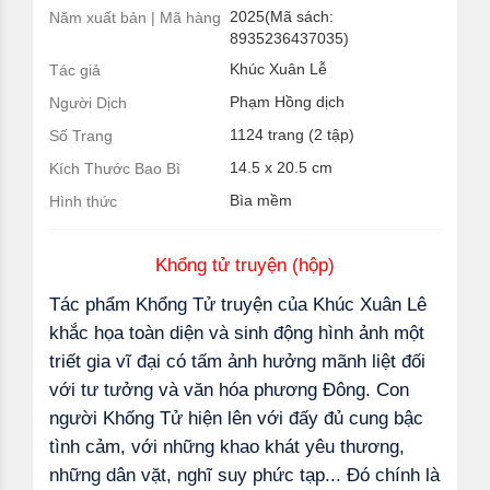
2025(Mã sách:
Năm xuất bản | Mã hàng
8935236437035)
Khúc Xuân Lễ
Tác giả
Phạm Hồng dịch
Người Dịch
1124 trang (2 tập)
Số Trang
14.5 x 20.5 cm
Kích Thước Bao Bì
Bìa mềm
Hình thức
Khổng tử truyện (hộp)
Tác phẩm Khổng Tử truyện của Khúc Xuân Lê
khắc họa toàn diện và sinh động hình ảnh một
triết gia vĩ đại có tấm ảnh hưởng mãnh liệt đối
với tư tưởng và văn hóa phương Đông. Con
người Khống Tử hiện lên với đấy đủ cung bậc
tình cảm, với những khao khát yêu thương,
những dân vặt, nghĩ suy phức tạp... Đó chính là