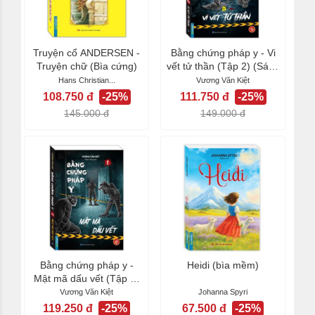
Truyện cổ ANDERSEN -
Bằng chứng pháp y - Vi
Truyện chữ (Bìa cứng)
vết tử thần (Tập 2) (Sách
bản quyền)
Hans Christian...
Vương Văn Kiệt
108.750 đ
-25%
111.750 đ
-25%
145.000 đ
149.000 đ
Bằng chứng pháp y -
Heidi (bìa mềm)
Mật mã dấu vết (Tập 1)
(Sách bản quyền)
Vương Văn Kiệt
Johanna Spyri
119.250 đ
-25%
67.500 đ
-25%