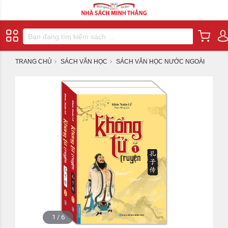
TRANG CHỦ
SÁCH VĂN HỌC
SÁCH VĂN HỌC NƯỚC NGOÀI
1
/
6