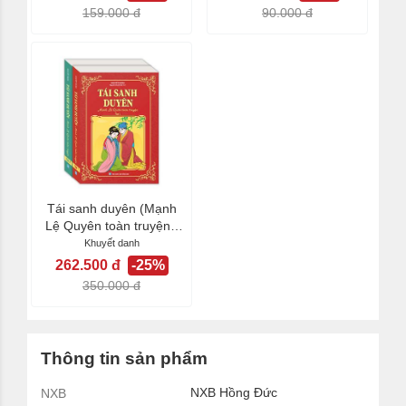
159.000 đ
90.000 đ
Tái sanh duyên (Mạnh
Lệ Quyên toàn truyện -
Trọn bộ hộp 2...
Khuyết danh
262.500 đ
-25%
350.000 đ
Thông tin sản phẩm
NXB Hồng Đức
NXB