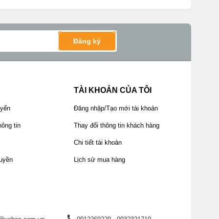
Đăng ký
và phát huy tri thức y học cổ truyền Việt Nam.
óp phần bảo tồn những giá trị quý báu của nền
TÀI KHOẢN CỦA TÔI
uyển
Đăng nhập/Tạo mới tài khoản
ông tin
Thay đổi thông tin khách hàng
Chi tiết tài khoản
uyền
Lịch sử mua hàng