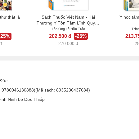
hư thật là
Sách Thuốc Việt Nam - Hải
Y học tâ
n
Thượng Y Tôn Tâm Lĩnh Quyển
4 (từ...
n
Lãn Ông Lê Hữu Trác
Trìn
-25%
202.500 đ
-25%
213.7
đ
270.000 đ
2
Đức
: 9786046130888)(Mã sách: 8935236437684)
Đinh Ninh Lê Đức Thiếp