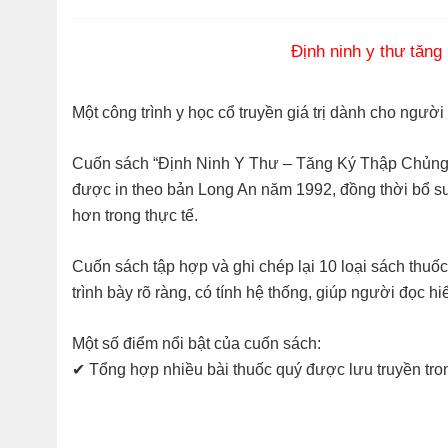
Định ninh y thư tăng
Một công trình y học cổ truyền giá trị dành cho ngườ
Cuốn sách “Định Ninh Y Thư – Tăng Ký Thập Chủng” d
được in theo bản Long An năm 1992, đồng thời bổ sun
hơn trong thực tế.
Cuốn sách tập hợp và ghi chép lại 10 loại sách thuố
trình bày rõ ràng, có tính hệ thống, giúp người đọc
Một số điểm nổi bật của cuốn sách:
✔ Tổng hợp nhiều bài thuốc quý được lưu truyền tro
✔ Phân tích phương pháp chẩn đoán và điều trị theo
✔ Bổ sung thêm 10 loại sách thuốc Định Ninh, giúp 
✔ Là tài liệu hữu ích cho người học Đông y, lương y,