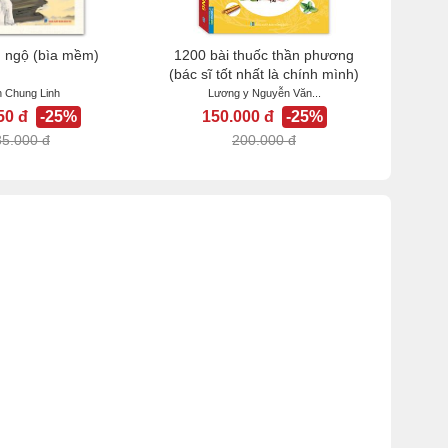
m ngộ (bìa mềm)
1200 bài thuốc thần phương
(bác sĩ tốt nhất là chính mình)
h Chung Linh
Lương y Nguyễn Văn...
50 đ
-25%
150.000 đ
-25%
85.000 đ
200.000 đ