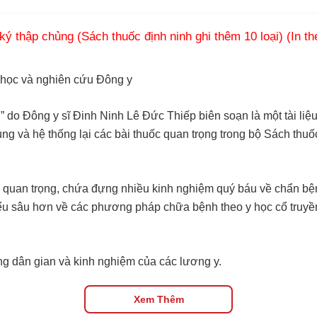
 ký thập chủng (Sách thuốc định ninh ghi thêm 10 loại) (In t
i học và nghiên cứu Đông y
o Đông y sĩ Đinh Ninh Lê Đức Thiếp biên soạn là một tài liệu 
g và hệ thống lại các bài thuốc quan trọng trong bộ Sách thuố
c quan trọng, chứa đựng nhiều kinh nghiệm quý báu về chẩn bện
 hiểu sâu hơn về các phương pháp chữa bệnh theo y học cổ truyề
ng dân gian và kinh nghiệm của các lương y.
 nguyên lý Đông y.
nội dung phong phú và đầy đủ hơn.
Xem Thêm
 thầy thuốc và những ai quan tâm đến y học cổ truyền.