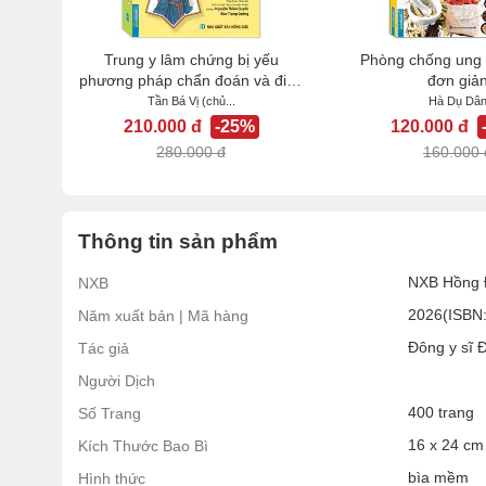
Trung y lâm chứng bị yếu
Phòng chống ung t
phương pháp chẩn đoán và điều
đơn giả
trị...
Tần Bá Vị (chủ...
Hà Dụ Dâ
210.000 đ
-25%
120.000 đ
280.000 đ
160.000 
Thông tin sản phẩm
NXB Hồng 
NXB
2026(ISBN
Năm xuất bản | Mã hàng
Đông y sĩ 
Tác giả
Người Dịch
400 trang
Số Trang
16 x 24 cm
Kích Thước Bao Bì
bìa mềm
Hình thức