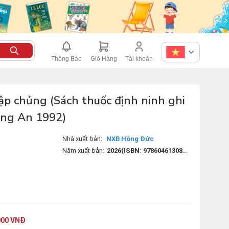
Thông Báo
Giỏ Hàng
Tài khoản
ập chủng (Sách thuốc định ninh ghi
ong An 1992)
Nhà xuất bản:
NXB Hồng Đức
Năm xuất bản:
2026(ISBN: 9786046130888)(Mã sách: 8935236437684)
000 VNĐ