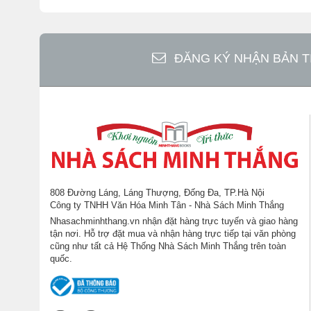
🌿 Giá trị của cuốn sách
ĐĂNG KÝ NHẬN BẢN T
Không chỉ là một cuốn sách y học thông thường, “Địn
Những bài thuốc và phương pháp được ghi lại trong 
Đông y dân tộc.
808 Đường Láng, Láng Thượng, Đống Đa, TP.Hà Nội
Công ty TNHH Văn Hóa Minh Tân - Nhà Sách Minh Thắng
Nhasachminhthang.vn nhận đặt hàng trực tuyến và giao hàng
tận nơi. Hỗ trợ đặt mua và nhận hàng trực tiếp tại văn phòng
cũng như tất cả Hệ Thống Nhà Sách Minh Thắng trên toàn
quốc.