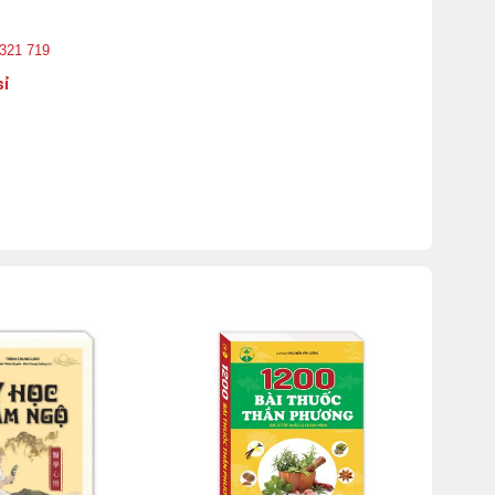
 321 719
sỉ