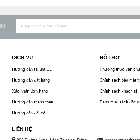
IN
h Ninh Y Thư – Tăng Ký Thập Chủng” còn mang ý nghĩa gìn giữ 
sách phản ánh kinh nghiệm điều trị qua nhiều năm thực hành, g
DỊCH VỤ
HỖ TRỢ
Hướng dẫn tải đĩa CD
Phương thức vận ch
Hướng dẫn đặt hàng
Chính sách bảo mật th
Xác nhận đơn hàng
Chính sách khách sỉ
Hướng dẫn thanh toán
Danh mục sách độc q
Hướng dẫn đổi trả
LIÊN HỆ