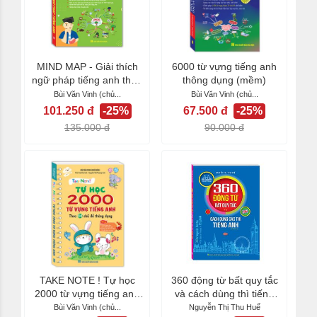
MIND MAP - Giải thích
6000 từ vựng tiếng anh
ngữ pháp tiếng anh theo
thông dụng (mềm)
sơ đồ tư duy
Bùi Văn Vinh (chủ...
Bùi Văn Vinh (chủ...
101.250 đ
-25%
67.500 đ
-25%
135.000 đ
90.000 đ
TAKE NOTE ! Tự học
360 động từ bất quy tắc
2000 từ vựng tiếng anh
và cách dùng thì tiếng
(theo 44 chủ đề...
Anh (tái bản...
Bùi Văn Vinh (chủ...
Nguyễn Thị Thu Huế