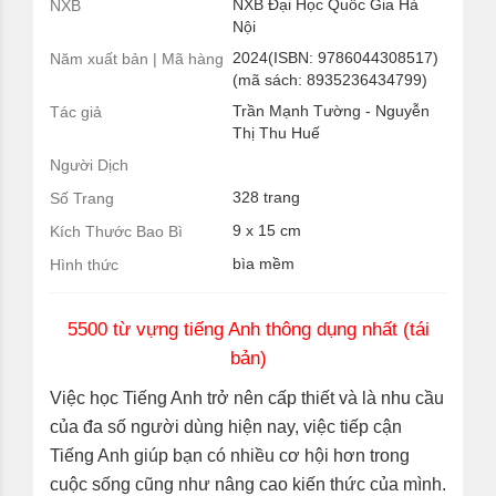
NXB Đại Học Quốc Gia Hà
NXB
Nội
2024(ISBN: 9786044308517)
Năm xuất bản | Mã hàng
(mã sách: 8935236434799)
Trần Mạnh Tường - Nguyễn
Tác giả
Thị Thu Huế
Người Dịch
328 trang
Số Trang
9 x 15 cm
Kích Thước Bao Bì
bìa mềm
Hình thức
5500 từ vựng tiếng Anh thông dụng nhất (tái
bản)
Việc học Tiếng Anh trở nên cấp thiết và là nhu cầu
của đa số người dùng hiện nay, việc tiếp cận
Tiếng Anh giúp bạn có nhiều cơ hội hơn trong
cuộc sống cũng như nâng cao kiến thức của mình.