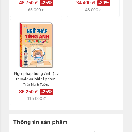
48.750 đ
-25%
34.400 đ
-20%
65.000 đ
43.000 đ
Ngữ pháp tiếng Anh (Lý
thuyết và bài tập thực
hành)
Trần Mạnh Tường
86.250 đ
-25%
115.000 đ
Thông tin sản phẩm