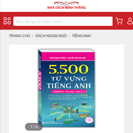
TRANG CHỦ
SÁCH NGOẠI NGỮ
TIẾNG ANH
1
/
6