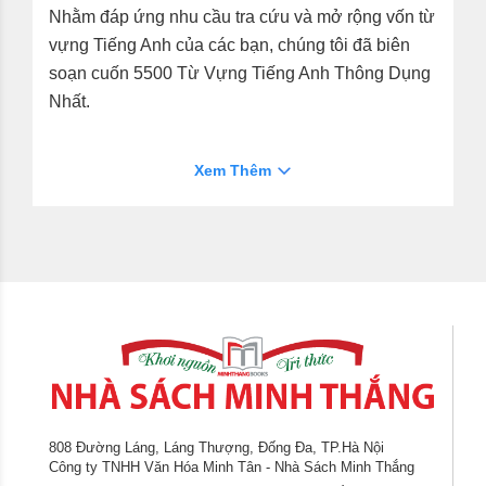
Nhằm đáp ứng nhu cầu tra cứu và mở rộng vốn từ
vựng Tiếng Anh của các bạn, chúng tôi đã biên
soạn cuốn 5500 Từ Vựng Tiếng Anh Thông Dụng
Nhất.
- Cuốn sách cập nhật nhiều từ mới, được sử dụng
Xem Thêm
phổ biến trong giao tiếp tiếng Anh hiện đại.
- Phiên âm theo chuẩn quốc tế giúp bạn phát âm
chuẩn như người bản ngữ.
- Phần giải thích rõ ràng, dễ hiểu và chuẩn xác, rất
tiện lợi cho việc tra cứu, sử dụng.
- Thiết kế 4 màu, kích thước nhỏ gọn, hình thức
đẹp, có kèm theo những trang từ điển bằng hình
ảnh.
- Giúp bạn hiểu tới hơn 99% nội dung trong hầu
hết các tình huống giao tiếp.
808 Đường Láng, Láng Thượng, Đống Đa, TP.Hà Nội
Công ty TNHH Văn Hóa Minh Tân - Nhà Sách Minh Thắng