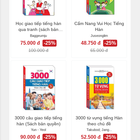
Học giao tiếp tiếng hàn
Cẩm Nang Vui Học Tiếng
qua tranh (sách bản
Hàn
quyền)
Baggeumju
Juseonglim
75.000 đ
-25%
48.750 đ
-25%
100.000 đ
65.000 đ
3000 câu giao tiếp tiếng
3000 từ vựng tiếng Hàn
hàn (Sách bản quyền)
theo chủ đề
Yun - Yeol
Takubod; Jang...
90.000 đ
-25%
52.500 đ
-25%