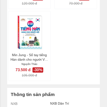
120.000 đ
70.000 đ
Min Jung - Sổ tay tiếng
Hàn dành cho người Việt
(kèm tải...
Nguyên Thảo
73.500 đ
-30%
105.000 đ
Thông tin sản phẩm
NXB Dân Trí
NXB