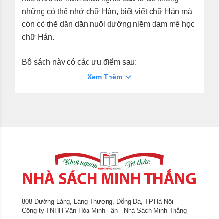
những có thể nhớ chữ Hán, biết viết chữ Hán mà
còn có thể dần dần nuôi dưỡng niềm đam mê học
chữ Hán.
Bộ sách này có các ưu điểm sau:
Xem Thêm
1. Chọn chữ khoa học, quy phạm.
Bô sách này tổng có 3608 chữ Hán (bao gồm
3500 chữ cấp độ 1, 108 chữ cấp độ 2 có tần suất
sử dụng cao trong Bảng chữ Hán hiện đại thường
dùng) và được giải thích bằng ngôn ngữ đơn giản
thông dụng, thích hợp cho người mới học, đây
cũng là gợi ý cho giáo viên trong việc hướng dẵn
học sinh học chữ Hán.
808 Đường Láng, Láng Thượng, Đống Đa, TP.Hà Nội
Công ty TNHH Văn Hóa Minh Tân - Nhà Sách Minh Thắng
2. Dùng hinh ành minh họa giải thích chữ Hán,