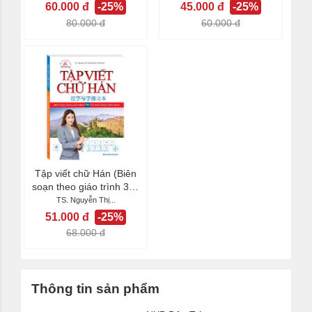
60.000 đ
-25%
45.000 đ
-25%
80.000 đ
60.000 đ
Tập viết chữ Hán (Biên
soạn theo giáo trình 301
câu đàm...
TS. Nguyễn Thị...
51.000 đ
-25%
68.000 đ
Thông tin sản phẩm