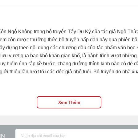
 Tôn Ngộ Không trong bộ truyện Tây Du Ký của tác giả Ngô Thừ
c em còn được thưởng thức bộ truyện hấp dẫn này qua phiên bản
ây dựng theo nội dung các chương đầu của tác phẩm văn học k
êu lưu vượt qua bao khó khăn gian khổ, là hành trình vượt nhữ
y hiểm rình rập kề bước, chặng đường thỉnh kinh nào có dễ dà
iới thiệu lần lượt tới các độc giả nhỏ tuổi. Bộ truyện do nhà 
Xem Thêm
IN