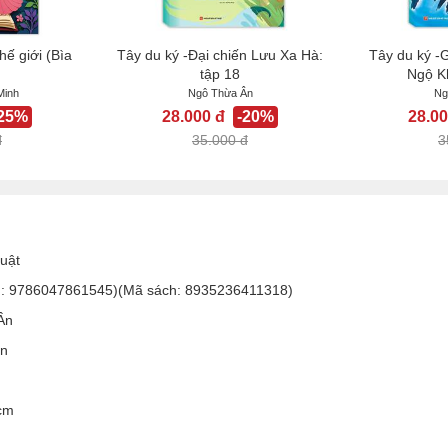
hế giới (Bìa
Tây du ký -Đại chiến Lưu Xa Hà:
Tây du ký -
tập 18
Ngộ K
Minh
Ngô Thừa Ân
Ng
-25%
28.000 đ
-20%
28.00
đ
35.000 đ
3
uật
N: 9786047861545)(Mã sách: 8935236411318)
Ân
àn
cm