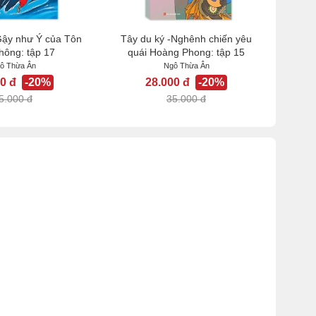
Gậy như Ý của Tôn
Tây du ký -Nghênh chiến yêu
hông: tập 17
quái Hoàng Phong: tập 15
ô Thừa Ân
Ngô Thừa Ân
0 đ
-20%
28.000 đ
-20%
5.000 đ
35.000 đ