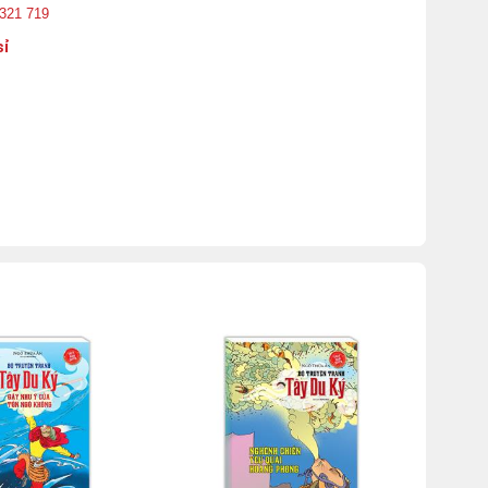
 321 719
sỉ