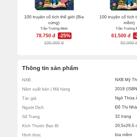
100 truyện cổ tích thế giới (Bìa
100 truyện cổ tích t
cứng)
mềm)
Trần Trường Minh
Trần Trường 
78.750 đ
-25%
61.500 đ
105.000 đ
82.000 
Thông tin sản phẩm
NXB Mỹ Th
NXB
2018 (ISB
Năm xuất bản | Mã hàng
Ngô Thừa 
Tác giả
Đỗ Thị Nh
Người Dịch
32 trang
Số Trang
20,5x29,5 
Kích Thước Bao Bì
bìa mềm
Hình thức