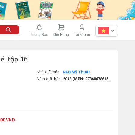
Thông Báo
Giỏ Hàng
Tài khoản
ế: tập 16
Nhà xuất bản:
NXB Mỹ Thuật
Năm xuất bản:
2018 (ISBN: 9786047861545)(Mã sách: 8935236411318)
000 VNĐ