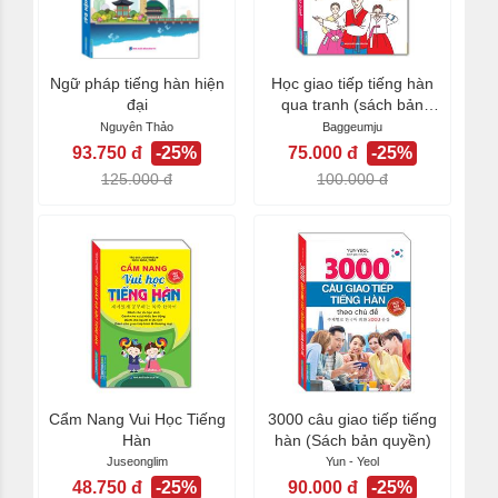
Ngữ pháp tiếng hàn hiện
Học giao tiếp tiếng hàn
đại
qua tranh (sách bản
quyền)
Nguyên Thảo
Baggeumju
93.750 đ
-25%
75.000 đ
-25%
125.000 đ
100.000 đ
Cẩm Nang Vui Học Tiếng
3000 câu giao tiếp tiếng
Hàn
hàn (Sách bản quyền)
Juseonglim
Yun - Yeol
48.750 đ
-25%
90.000 đ
-25%