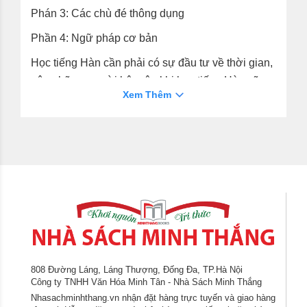
Phán 3: Các chù đé thông dụng
Phần 4: Ngữ pháp cơ bản
Học tiếng Hàn cần phải có sự đầu tư về thời gian,
nên những người bận rộn khi học tiếng Hàn sẽ
Xem Thêm
cảm thấy không hề đơn giàn.Tuy nhiên đã có rất
nhiều người làm được, mỗi ngày bạn chỉ cần đầu
tư khoảng 20 - 30 phút tự học tiếng Hàn bạn sẽ
chinh phục dược ngôn ngữ này.
Nhằm hỗ trợ bạn đọc một cách tốt nhất trong quá
trình học cuốn sách này, chúng tôi có đính kèm
link tải CD các bài học.
808 Đường Láng, Láng Thượng, Đống Đa, TP.Hà Nội
Công ty TNHH Văn Hóa Minh Tân - Nhà Sách Minh Thắng
Nhasachminhthang.vn nhận đặt hàng trực tuyến và giao hàng