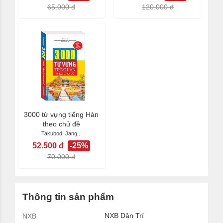
65.000 đ
120.000 đ
3000 từ vựng tiếng Hàn
theo chủ đề
Takubod; Jang...
52.500 đ
-25%
70.000 đ
Thông tin sản phẩm
NXB Dân Trí
NXB