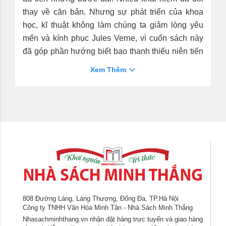
thay về căn bản. Nhưng sự phát triển của khoa
học, kĩ thuật không làm chúng ta giảm lòng yêu
mến và kính phục Jules Verne, vì cuốn sách này
đã góp phần hướng biết bao thanh thiếu niên tiến
vào khoa học và bao người sau này đã trở thành
Xem Thêm
những nhà hải dương học, ngư học, chế tạo tàu
ngầm...
Điều đáng trân quý trong cuốn sách là ngọn lửa
nhiệt tình không bao giờ tắt trên con đường
nghiên cứu khoa học, là sự khẳng định ý chí và trí
tuệ con người, là chất thơ của việc chinh phục
thiên nhiên nhằm phục vụ lợi ích của những
người lao động.
Cuốn sách với hình ảnh minh họa sinh động, đặc
808 Đường Láng, Láng Thượng, Đống Đa, TP.Hà Nội
sắc đưa các bạn nhỏ cùng bước lên con tàu
Công ty TNHH Văn Hóa Minh Tân - Nhà Sách Minh Thắng
Nautilus để đi vào thế giới kì diệu dưới đáy biển.
Nhasachminhthang.vn nhận đặt hàng trực tuyến và giao hàng