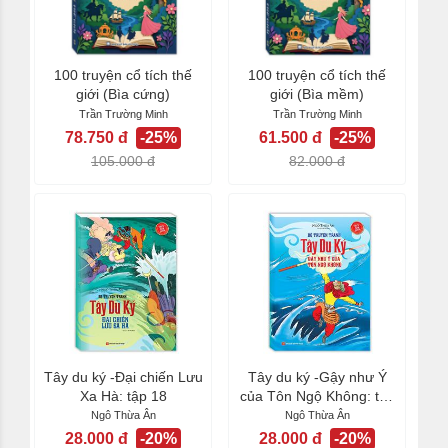
100 truyện cổ tích thế
100 truyện cổ tích thế
giới (Bìa cứng)
giới (Bìa mềm)
Trần Trường Minh
Trần Trường Minh
78.750 đ
-25%
61.500 đ
-25%
105.000 đ
82.000 đ
Tây du ký -Đại chiến Lưu
Tây du ký -Gậy như Ý
Xa Hà: tập 18
của Tôn Ngộ Không: tập
17
Ngô Thừa Ân
Ngô Thừa Ân
28.000 đ
-20%
28.000 đ
-20%