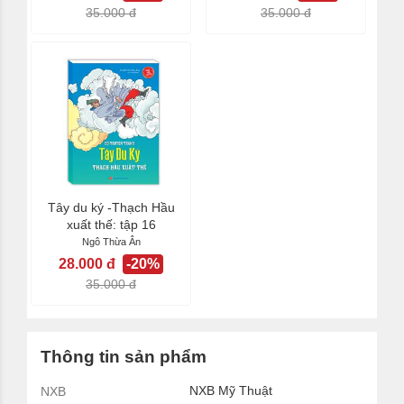
35.000 đ
35.000 đ
Tây du ký -Thạch Hầu
xuất thế: tập 16
Ngô Thừa Ân
28.000 đ
-20%
35.000 đ
Thông tin sản phẩm
NXB Mỹ Thuật
NXB