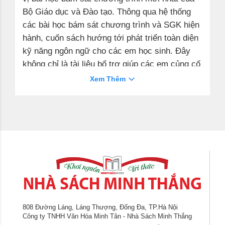
Bộ Giáo dục và Đào tạo. Thông qua hệ thống
các bài học bám sát chương trình và SGK hiện
hành, cuốn sách hướng tới phát triển toàn diện
kỹ năng ngôn ngữ cho các em học sinh. Đây
không chỉ là tài liệu bổ trợ giúp các em củng cố
kiến thức cơ bản sau các bài học trên lớp, mà
Xem Thêm
còn là công cụ hỗ trợ các em không ngừng mở
rộng và nâng cao kiến thức.
Vở bài tập Tiếng
Anh lớp 7
được biên soạn với hệ thống bài tập
vô cùng đa dạng. Mỗi đơn vị bài tập gồm 4
phần:
A. PHONETICS:
B. VOCABULARY & GRAMMAR:
C. READING:
D. WRITING:
808 Đường Láng, Láng Thượng, Đống Đa, TP.Hà Nội
Công ty TNHH Văn Hóa Minh Tân - Nhà Sách Minh Thắng