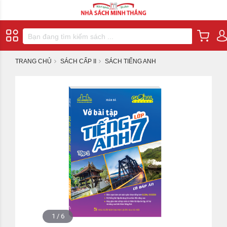
TRANG CHỦ
SÁCH CẤP II
SÁCH TIẾNG ANH
1
/
6