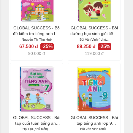
GLOBAL SUCCESS - Bộ
GLOBAL SUCCESS - Bồi
đề kiểm tra tiếng anh lớp
dưỡng học sinh giỏi tiếng
6 tập 2 (Có...
anh lớp 7...
Nguyễn Thị Thu Huế
Bùi Văn Vinh ( chủ...
67.500 đ
-25%
89.250 đ
-25%
90.000 đ
119.000 đ
GLOBAL SUCCESS - Bài
GLOBAL SUCCESS - Bài
tập cuối tuần tiếng anh
tập tiếng anh lớp 9
lớp 7 tập 1...
(không đáp án)
Đại Lợi (chủ biên)...
Bùi Văn Vinh (chủ...