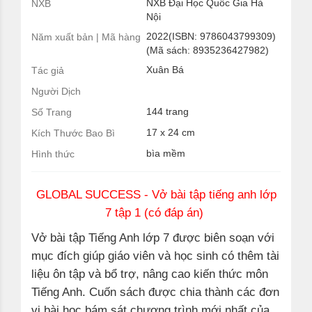
NXB Đại Học Quốc Gia Hà
NXB
Nội
2022(ISBN: 9786043799309)
Năm xuất bản | Mã hàng
(Mã sách: 8935236427982)
Xuân Bá
Tác giả
Người Dịch
144 trang
Số Trang
17 x 24 cm
Kích Thước Bao Bì
bìa mềm
Hình thức
GLOBAL SUCCESS - Vở bài tập tiếng anh lớp
7 tập 1 (có đáp án)
Vở bài tập Tiếng Anh lớp 7
được biên soạn với
mục đích giúp giáo viên và học sinh có thêm tài
liệu ôn tập và bổ trợ, nâng cao kiến thức môn
Tiếng Anh. Cuốn sách được chia thành các đơn
vị bài học bám sát chương trình mới nhất của