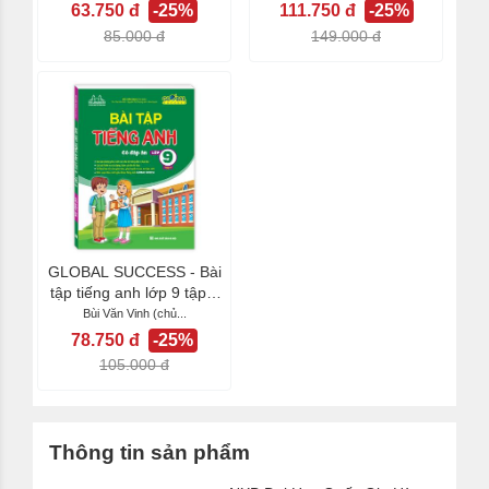
63.750 đ
-25%
111.750 đ
-25%
85.000 đ
149.000 đ
GLOBAL SUCCESS - Bài
tập tiếng anh lớp 9 tập 2
(có đáp án)
Bùi Văn Vinh (chủ...
78.750 đ
-25%
105.000 đ
Thông tin sản phẩm