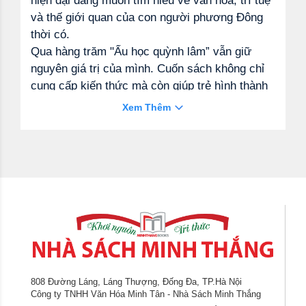
hiện đại đang muốn tìm hiểu về văn hóa, trí tuệ
và thế giới quan của con người phương Đông
thời có.
Qua hàng trăm "Ấu học quỳnh lâm” vẫn giữ
nguyên giá trị của mình. Cuốn sách không chỉ
cung cấp kiến thức mà còn giúp trẻ hình thành
nhân cách tốt đẹp và rèn luyện tư duy. Với lối
Xem Thêm
viết giản dị nhưng hàm súc, “Ấu học quỳnh lâm”
đưa ra những khái niệm sâu sắc về vũ trụ,
thiên nhiên, xã hội, và cả những giá trị đạo đức
truyền thống. Cuốn sách cũng là một công cụ
hữu ích để rèn luyện tư duy logic, khả năng
phân tích và tổng hợp thông tin giúp độc giả có
cái nhìn đa chiều hơn về cuộc sống hiện đại.
808 Đường Láng, Láng Thượng, Đống Đa, TP.Hà Nội
Công ty TNHH Văn Hóa Minh Tân - Nhà Sách Minh Thắng