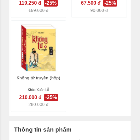
119.250 đ
-25%
67.500 đ
-25%
159.000 đ
90.000 đ
Khổng tử truyện (hộp)
Khúc Xuân Lễ
210.000 đ
-25%
280.000 đ
Thông tin sản phẩm