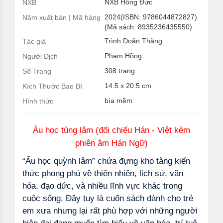
NXB Hồng Đức
NXB
2024(ISBN: 9786044872827)
Năm xuất bản | Mã hàng
(Mã sách: 8935236435550)
Trình Doãn Thăng
Tác giả
Phạm Hồng
Người Dịch
308 trang
Số Trang
14.5 x 20.5 cm
Kích Thước Bao Bì
bìa mềm
Hình thức
Âu học tùng lâm (đối chiếu Hán - Việt kèm
phiên âm Hán Ngữ)
“Ấu học quỳnh lâm” chứa đựng kho tàng kiến
thức phong phú về thiên nhiên, lịch sử, văn
hóa, đạo dức, và nhiều lĩnh vực khác trong
cuộc sống. Đây tuy là cuốn sách dành cho trẻ
em xưa nhưng lại rất phù hợp với những người