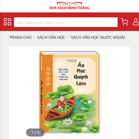
TRANG CHỦ
SÁCH VĂN HỌC
SÁCH VĂN HỌC NƯỚC NGOÀI
1
/
6