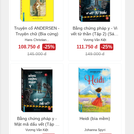
Truyện cổ ANDERSEN -
Bằng chứng pháp y - Vi
Truyện chữ (Bìa cứng)
vết tử thần (Tập 2) (Sách
bản quyền)
Hans Christian...
Vương Văn Kiệt
108.750 đ
-25%
111.750 đ
-25%
145.000 đ
149.000 đ
Bằng chứng pháp y -
Heidi (bìa mềm)
Mật mã dấu vết (Tập 1)
(Sách bản quyền)
Vương Văn Kiệt
Johanna Spyri