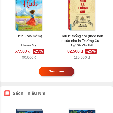
Heidi (bìa mềm)
Hậu lê thống chí (theo bản
in của nhà in Trường Xuân
năm...
Johanna Spyri
Ngô Gia Văn Phái
67.500 đ
-25%
82.500 đ
-25%
90.000 đ
110.000 đ
Xem thêm
Sách Thiếu Nhi