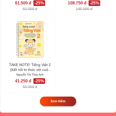
61.500 đ
-25%
108.750 đ
-25%
82.000 đ
145.000 đ
TAKE NOTE! Tiếng Việt 2
(Kết nối tri thức với cuộc
sống)...
Nguyễn Thị Thủy Anh
41.250 đ
-25%
55.000 đ
Xem thêm