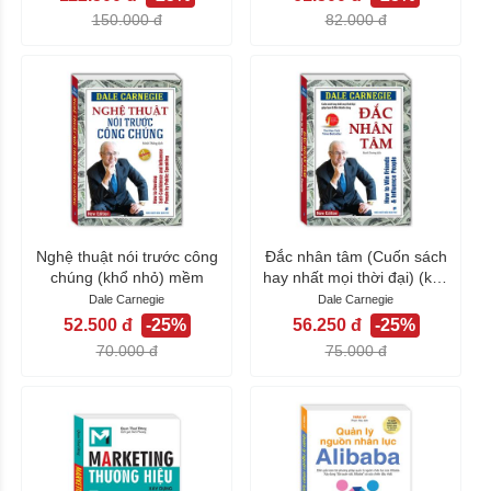
150.000 đ
82.000 đ
Nghệ thuật nói trước công
Đắc nhân tâm (Cuốn sách
chúng (khổ nhỏ) mềm
hay nhất mọi thời đại) (khổ
nhỏ)
Dale Carnegie
Dale Carnegie
52.500 đ
-25%
56.250 đ
-25%
70.000 đ
75.000 đ