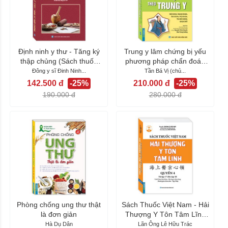
Định ninh y thư - Tăng ký
Trung y lâm chứng bị yếu
thập chủng (Sách thuốc
phương pháp chẩn đoán
định ninh...
và điều trị...
Đông y sĩ Đinh Ninh...
Tần Bá Vị (chủ...
142.500 đ
-25%
210.000 đ
-25%
190.000 đ
280.000 đ
Phòng chống ung thư thật
Sách Thuốc Việt Nam - Hải
là đơn giản
Thượng Y Tôn Tâm Lĩnh
Quyển 4 (từ...
Hà Dụ Dân
Lãn Ông Lê Hữu Trác