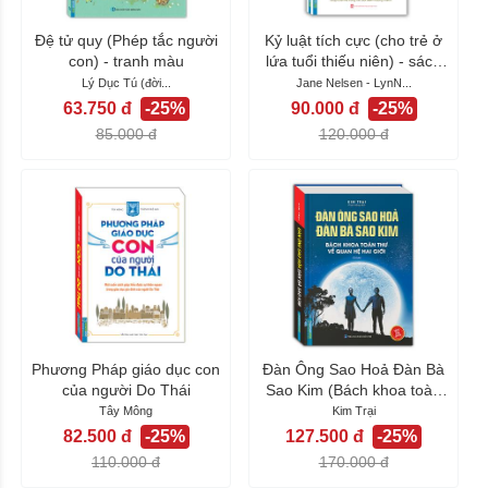
Đệ tử quy (Phép tắc người
Kỷ luật tích cực (cho trẻ ở
con) - tranh màu
lứa tuổi thiếu niên) - sách
bản...
Lý Dục Tú (đời...
Jane Nelsen - LynN...
63.750 đ
-25%
90.000 đ
-25%
85.000 đ
120.000 đ
Phương Pháp giáo dục con
Đàn Ông Sao Hoả Đàn Bà
của người Do Thái
Sao Kim (Bách khoa toàn
thư về quan...
Tây Mông
Kim Trại
82.500 đ
-25%
127.500 đ
-25%
110.000 đ
170.000 đ