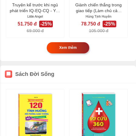
Truyện kể trước khi ngủ
Giành chiến thắng trong
phát triển IQ-EQ-CQ - Yêu
giao tiếp (Làm chủ cảm
Thương
xúc- thể...
Little Angel
Hùng Tịnh Huyên
51.750 đ
-25%
78.750 đ
-25%
69.000 đ
105.000 đ
Xem thêm
Sách Đời Sống