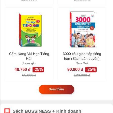
Cẩm Nang Vui Học Tiếng
3000 câu giao tiếp tiếng
Hàn
hàn (Sách bản quyền)
Juseonglim
Yun - Yeol
48.750 đ
-25%
90.000 đ
-25%
65.000 đ
120.000 đ
Xem thêm
Sách BUSSINESS + Kinh doanh