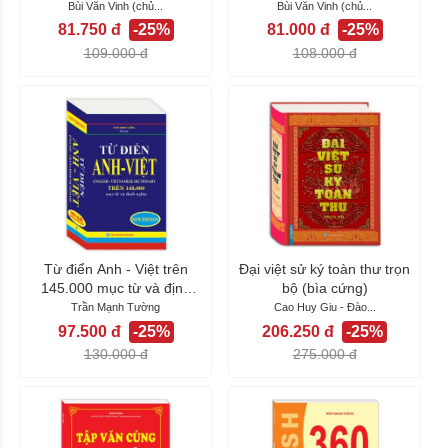
tiếng anh lớp 6...
tiếng anh lớp 6...
Bùi Văn Vinh (chủ...
Bùi Văn Vinh (chủ...
81.750 đ
-25%
81.000 đ
-25%
109.000 đ
108.000 đ
Từ điển Anh - Việt trên
Đại việt sử ký toàn thư trọn
145.000 mục từ và định
bộ (bìa cứng)
nghĩa (bìa...
Trần Mạnh Tường
Cao Huy Giu - Đào...
97.500 đ
-25%
206.250 đ
-25%
130.000 đ
275.000 đ