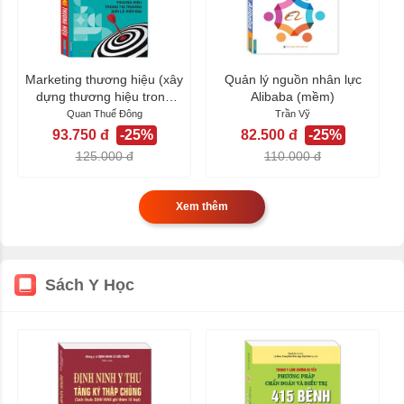
Marketing thương hiệu (xây
Quản lý nguồn nhân lực
dựng thương hiệu trong
Alibaba (mềm)
thị...
Quan Thuế Đông
Trần Vỹ
93.750 đ
-25%
82.500 đ
-25%
125.000 đ
110.000 đ
Xem thêm
Sách Y Học