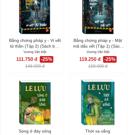
Bằng chứng pháp y - Vi vết
Bằng chứng pháp y - Mật
tử thần (Tập 2) (Sách bản
mã dấu vết (Tập 1) (Sách
quyền)
bản quyền)
Vương Văn Kiệt
Vương Văn Kiệt
111.750 đ
-25%
119.250 đ
-25%
149.000 đ
159.000 đ
Sóng ở đáy sông
Thời xa vắng