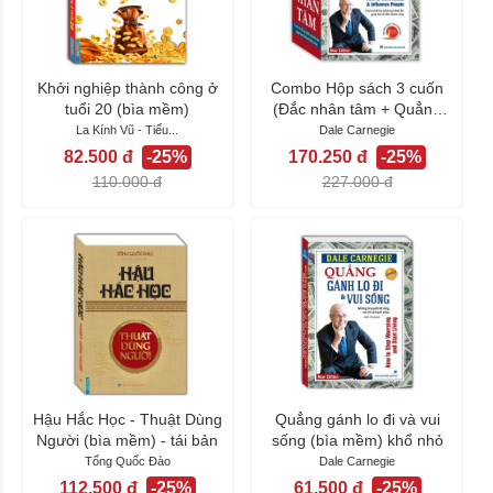
Khởi nghiệp thành công ở
Combo Hộp sách 3 cuốn
tuổi 20 (bìa mềm)
(Đắc nhân tâm + Quẳng
gánh lo đi &...
La Kính Vũ - Tiếu...
Dale Carnegie
82.500 đ
-25%
170.250 đ
-25%
110.000 đ
227.000 đ
Hậu Hắc Học - Thuật Dùng
Quẳng gánh lo đi và vui
Người (bìa mềm) - tái bản
sống (bìa mềm) khổ nhỏ
Tống Quốc Đào
Dale Carnegie
112.500 đ
-25%
61.500 đ
-25%