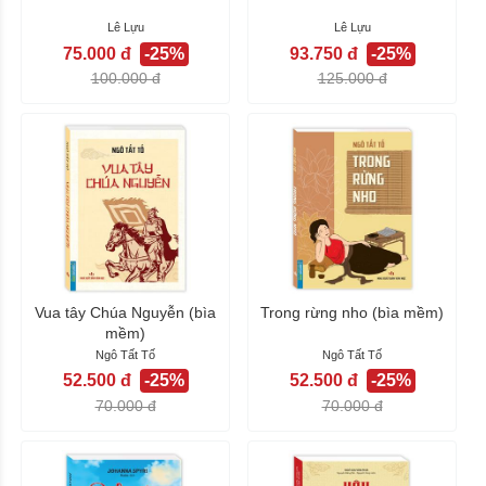
Lê Lựu
Lê Lựu
75.000 đ
-25%
93.750 đ
-25%
100.000 đ
125.000 đ
Vua tây Chúa Nguyễn (bìa
Trong rừng nho (bìa mềm)
mềm)
Ngô Tất Tố
Ngô Tất Tố
52.500 đ
-25%
52.500 đ
-25%
70.000 đ
70.000 đ