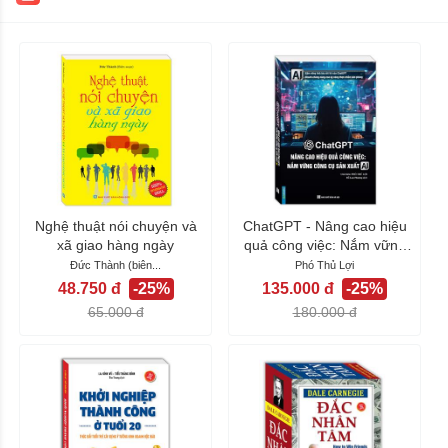
Nghệ thuật nói chuyện và
ChatGPT - Nâng cao hiệu
xã giao hàng ngày
quả công việc: Nắm vững
công cụ sản...
Đức Thành (biên...
Phó Thủ Lợi
48.750 đ
-25%
135.000 đ
-25%
65.000 đ
180.000 đ