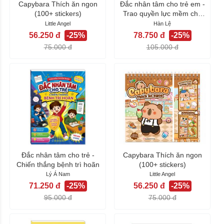
Capybara Thích ăn ngon
Đắc nhân tâm cho trẻ em -
(100+ stickers)
Trao quyền lực mềm cho
trẻ
Little Angel
Hàn Lệ
56.250 đ
-25%
78.750 đ
-25%
75.000 đ
105.000 đ
Đắc nhân tâm cho trẻ -
Capybara Thích ăn ngon
Chiến thắng bệnh trì hoãn
(100+ stickers)
Lý Á Nam
Little Angel
71.250 đ
-25%
56.250 đ
-25%
95.000 đ
75.000 đ