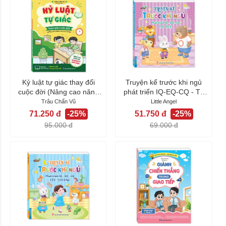
Kỷ luật tự giác thay đổi
Truyện kể trước khi ngủ
cuộc đời (Nâng cao năng
phát triển IQ-EQ-CQ - Trí
lực tự...
tuệ
Trâu Chấn Vũ
Little Angel
71.250 đ
-25%
51.750 đ
-25%
95.000 đ
69.000 đ