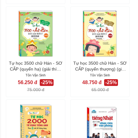
Tự học 3500 chữ Hán - SƠ
Tự học 3500 chữ Hán - SƠ
CẤP (quyển hạ) (giải thích
CẤP (quyển thượng) (giải
bằng...
thích...
Tôn Vận Sinh
Tôn Vận Sinh
56.250 đ
-25%
48.750 đ
-25%
75.000 đ
65.000 đ