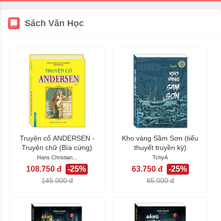
Sách Văn Học
Truyện cổ ANDERSEN -
Kho vàng Sầm Sơn (tiểu
Truyện chữ (Bìa cứng)
thuyết truyền kỳ)
Hans Christian...
TchyA
108.750 đ
-25%
63.750 đ
-25%
145.000 đ
85.000 đ