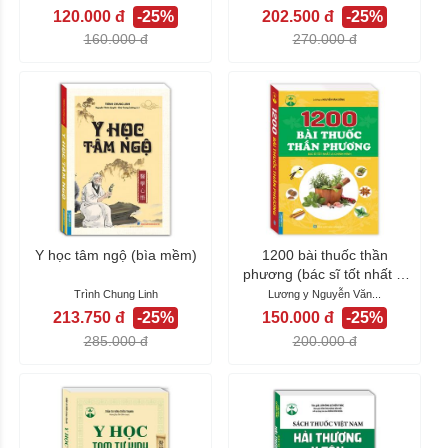
120.000 đ
-25%
202.500 đ
-25%
160.000 đ
270.000 đ
Y học tâm ngộ (bìa mềm)
1200 bài thuốc thần
phương (bác sĩ tốt nhất là
chính mình)
Trình Chung Linh
Lương y Nguyễn Văn...
213.750 đ
-25%
150.000 đ
-25%
285.000 đ
200.000 đ