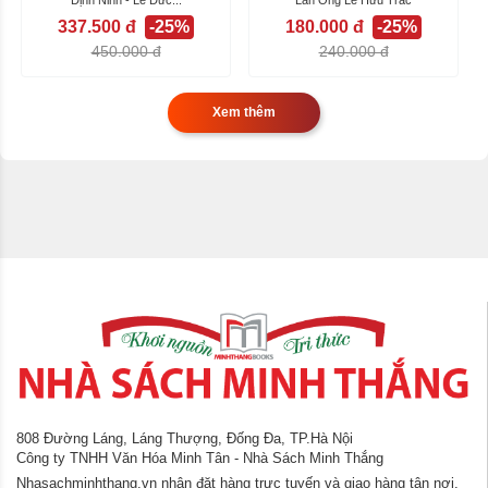
dược...
Quyền 2 (từ...
Định Ninh - Lê Đức...
Lãn Ông Lê Hữu Trác
337.500 đ
-25%
180.000 đ
-25%
450.000 đ
240.000 đ
Xem thêm
808 Đường Láng, Láng Thượng, Đống Đa, TP.Hà Nội
Công ty TNHH Văn Hóa Minh Tân - Nhà Sách Minh Thắng
Nhasachminhthang.vn nhận đặt hàng trực tuyến và giao hàng tận nơi.