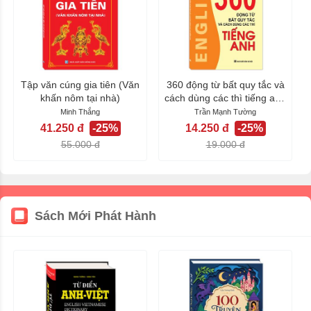
Tập văn cúng gia tiên (Văn
360 động từ bất quy tắc và
khấn nôm tại nhà)
cách dùng các thì tiếng anh
(Tái...
Minh Thắng
Trần Mạnh Tường
41.250 đ
-25%
14.250 đ
-25%
55.000 đ
19.000 đ
Sách Mới Phát Hành