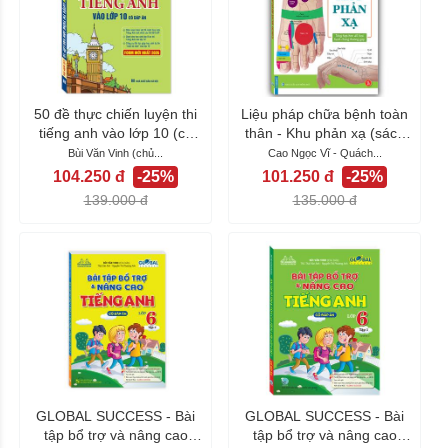
50 đề thực chiến luyện thi
Liệu pháp chữa bệnh toàn
tiếng anh vào lớp 10 (có
thân - Khu phản xạ (sách
đáp án)...
bản quyền)
Bùi Văn Vinh (chủ...
Cao Ngọc Vĩ - Quách...
104.250 đ
-25%
101.250 đ
-25%
139.000 đ
135.000 đ
GLOBAL SUCCESS - Bài
GLOBAL SUCCESS - Bài
tập bổ trợ và nâng cao
tập bổ trợ và nâng cao