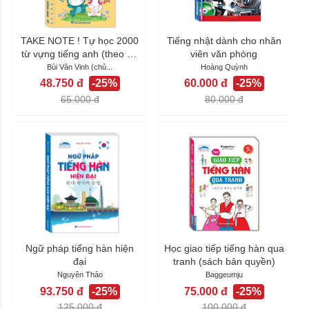
TAKE NOTE ! Tự học 2000
Tiếng nhật dành cho nhân
từ vựng tiếng anh (theo 44
viên văn phòng
chủ đề...
Bùi Văn Vinh (chủ...
Hoàng Quỳnh
48.750 đ
-25%
60.000 đ
-25%
65.000 đ
80.000 đ
Ngữ pháp tiếng hàn hiện
Học giao tiếp tiếng hàn qua
đại
tranh (sách bản quyền)
Nguyên Thảo
Baggeumju
93.750 đ
-25%
75.000 đ
-25%
125.000 đ
100.000 đ