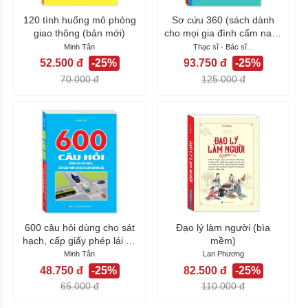
120 tình huống mô phỏng
Sơ cứu 360 (sách dành
giao thông (bản mới)
cho mọi gia đình cẩm nang
an toàn...
Minh Tân
Thạc sĩ - Bác sĩ...
52.500 đ
-25%
93.750 đ
-25%
70.000 đ
125.000 đ
600 câu hỏi dùng cho sát
Đạo lý làm người (bìa
hạch, cấp giấy phép lái xe
mềm)
cơ giới...
Minh Tân
Lan Phương
48.750 đ
-25%
82.500 đ
-25%
65.000 đ
110.000 đ