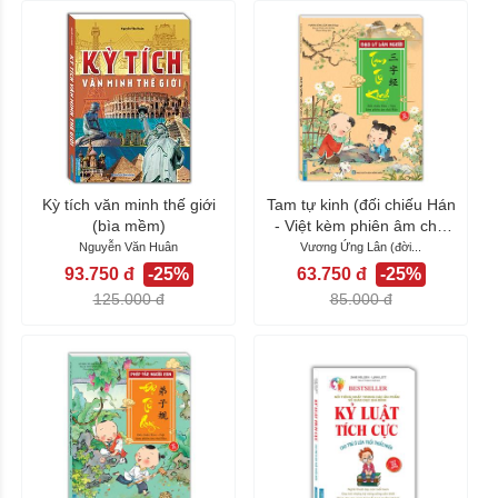
Kỳ tích văn minh thế giới
Tam tự kinh (đối chiếu Hán
(bìa mềm)
- Việt kèm phiên âm chữ
Hán)
Nguyễn Văn Huân
Vương Ứng Lân (đời...
93.750 đ
-25%
63.750 đ
-25%
125.000 đ
85.000 đ