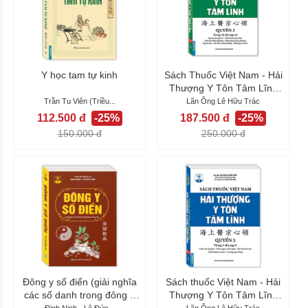
Y học tam tự kinh
Sách Thuốc Việt Nam - Hải
Thượng Y Tôn Tâm Lĩnh
Quyển 3 (từ...
Trần Tu Viên (Triều...
Lãn Ông Lê Hữu Trác
112.500 đ
-25%
187.500 đ
-25%
150.000 đ
250.000 đ
Đông y số điển (giải nghĩa
Sách thuốc Việt Nam - Hải
các số danh trong đông y
Thượng Y Tôn Tâm Lĩnh