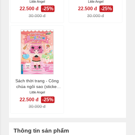
bóc dán xinh...
bóc dán xinh...
Little Angel
Little Angel
22.500 đ
-25%
22.500 đ
-25%
30.000 đ
30.000 đ
Sách thời trang - Công
chúa ngôi sao (sticker
bóc dán xinh...
Little Angel
22.500 đ
-25%
30.000 đ
Thông tin sản phẩm