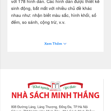
với 178 hình dán. Các hình dán được thiết kế
sinh động, bắt mắt với nhiều chủ đề khác
nhau như: nhận biết màu sắc, hình khối, số
đếm, so sánh, cộng trừ, v.v.
-Phát triển thị giác qua những hình ảnh phong phú
Xem Thêm
-Nâng cao khả năng tập trung
-Phát triển kỹ năng tưởng tượng , phán đoán
-Ghi nhớ , hình học và tư duy toán học
-Trò chơi giúp phát triển não bộ , rèn luyện sự linh
hoạt của đôi tay
-Khám phá tri thức qua trò chơi dàn hình
808 Đường Láng, Láng Thượng, Đống Đa, TP.Hà Nội